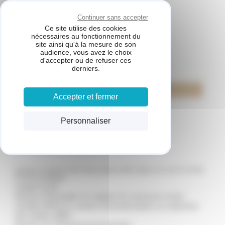
Panneau de gestion des cookies
Continuer sans accepter
Ce site utilise des cookies
nécessaires au fonctionnement du
site ainsi qu'à la mesure de son
audience, vous avez le choix
d'accepter ou de refuser ces
derniers.
Voir le téléphone
Accepter et fermer
Plan d'accès
Personnaliser
Mentions Légales
Auberge de l'Arbalete 6337F, Mas de Mazet 34150, Gignac Tél : 04 67 57 50 88
Forme juridique :
Capital social :
Numéro d'inscription au registre du commerce et des
sociétés (RCS) ou numéro d'immatriculation au répertoire
des métiers (RM) :