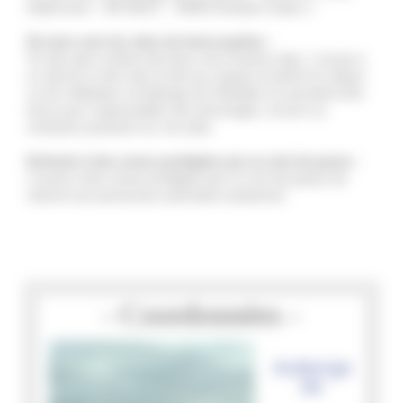
Kellermann – BP 80157 – 59053 Roubaix Cedex 1
5) Liens vers les sites de tierce-parties :
Ce site web contient des liens vers d'autres sites. L'accès à
un site lié à notre site se fait aux risques et périls du visiteur
ou de l'utilisateur et Auberge de l'Arbalete ne sauraient être
tenus pour responsables des dommages, erreurs ou
omissions présents sur ces sites.
6) Accès à des zones protégées par un mot de passe :
L'accès à des zones protégées par un mot de passe est
réservé aux personnes autorisées seulement.
- Coordonnées -
Auberge
de