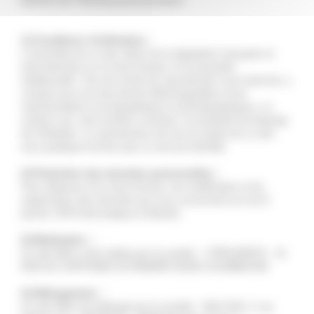
Numéro de TVA intracommunautaire :
1) Conditions d'utilisation :
L'ensemble de ce site relève de la législation française et
internationale sur le droit d'auteur et la propriété
intellectuelle. Tous les droits de reproduction sont réservés, y
compris pour les documents téléchargeables et les
représentations iconographiques et photographiques. Le
contenu est, sauf mention contraire, la propriété de Auberge
de l'Arbalete. La reproduction de tout ou partie de ce site,
sous quelques formes que ce soit est interdite.
2) Protection des données personnelles :
Vous disposez d'un droit d'accès, de modification et de
suppression des données qui vous concernent (Loi du 6
janvier 1978 Informatique et liberté).
3) Réalisation :
Ce site Web a été réalisé par la société : Y-PROXIMITE - 41
RUE DU CAPITAINE GUYNEMER 92400 COURBEVOIE
4) Hébergement :
Ce site Web est hébergé par la société : SAS OVH, 2 rue