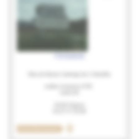
l'Arbalete
Mas de Mazet, Auberge de L'Arbalète
voûtes romanes A750
sortie 60
34150 Gignac
04 67 57 50 88
Plan d'accès